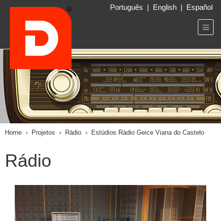
Português
|
English
|
Español
Home
›
Projetos
›
Rádio
›
Estúdios Rádio Geice Viana do Castelo
Rádio