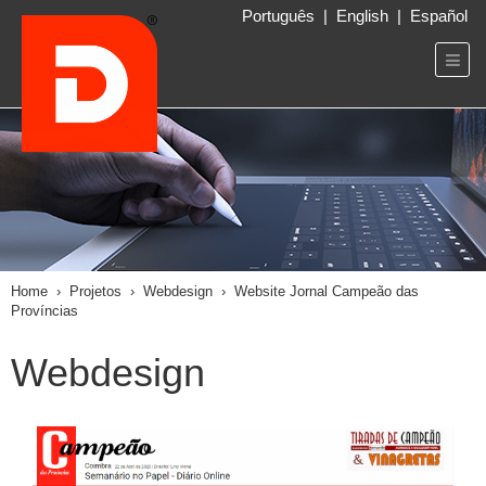
Português
|
English
|
Español
Home
›
Projetos
›
Webdesign
›
Website Jornal Campeão das
Províncias
Webdesign