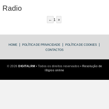
Radio
←
1
»
|
|
|
HOME
POLÍTICA DE PRIVACIDADE
POLÍTICA DE COOKIES
CONTACTOS
©
2026
DIGITALRM
• Todos os direitos reservados
•
Resolução de
lítigios online