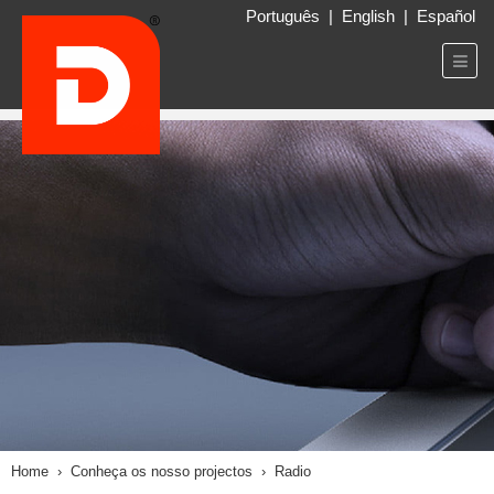
Português
|
English
|
Español
Home
›
Conheça os nosso projectos
› Radio